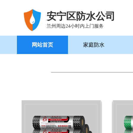
安宁区防水公司
兰州周边24小时内上门服务
网站首页
家庭防水