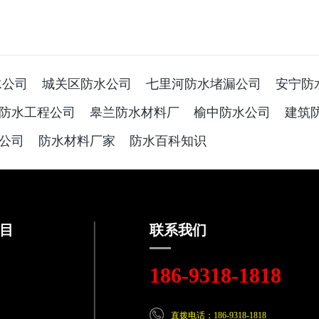
水公司
城关区防水公司
七里河防水堵漏公司
安宁防
防水工程公司
皋兰防水材料厂
榆中防水公司
建筑
公司
防水材料厂家
防水百科知识
目
联系我们
186-9318-1818
直拨电话：186-9318-1818