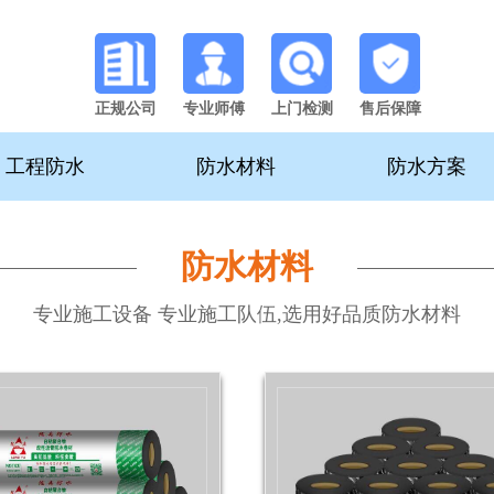
正规公司
专业师傅
上门检测
售后保障
工程防水
防水材料
防水方案
防水材料
专业施工设备 专业施工队伍,选用好品质防水材料